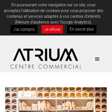
En poursuivant votre navigation sur ce site, vous
acceptez l’utilisation de cookies pour vous proposer des
contenus et services adaptés à vos centres d’intérêts
(Mesure d'audience avec Google Analytics).
J'ai compris
Je refuse
En savoir plus
BOUTIQUES
SERVICES
INFOS