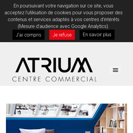
En poursuivant votre navigation sur ce site, vous
acceptez l’utilisation de cookies pour vous proposer des
contenus et services adaptés à vos centres d’intérêts
(Mesure d'audience avec Google Analytics).
J'ai compris
Je refuse
En savoir plus
BOUTIQUES
SERVICES
INFOS