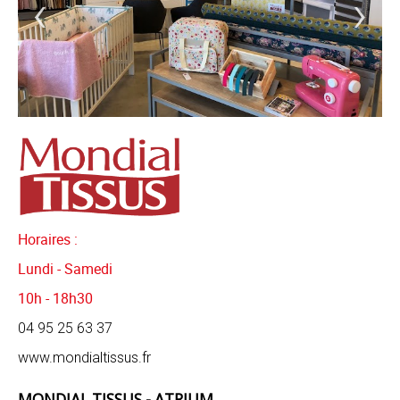
‹
›
CARTE CADEAU
AUCHAN
DRIVE
Horaires :
Lundi - Samedi
10h - 18h30
04 95 25 63 37
www.mondialtissus.fr
MONDIAL TISSUS - ATRIUM