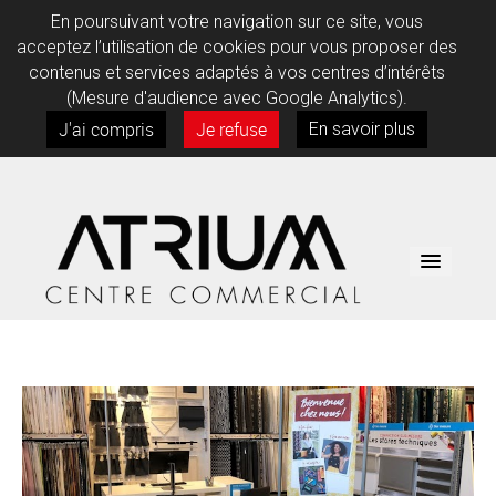
En poursuivant votre navigation sur ce site, vous
acceptez l’utilisation de cookies pour vous proposer des
contenus et services adaptés à vos centres d’intérêts
(Mesure d'audience avec Google Analytics).
J'ai compris
Je refuse
En savoir plus
BOUTIQUES
SERVICES
INFOS