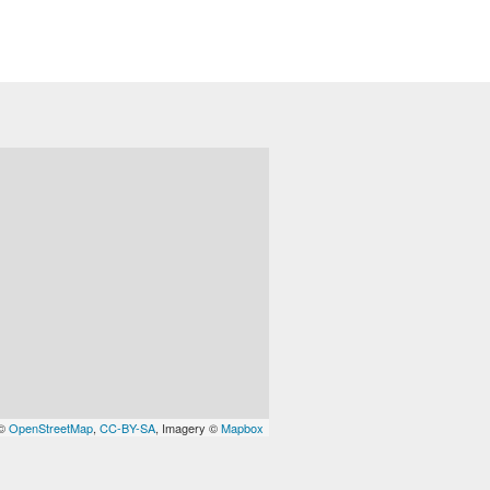
 ©
OpenStreetMap
,
CC-BY-SA
, Imagery ©
Mapbox