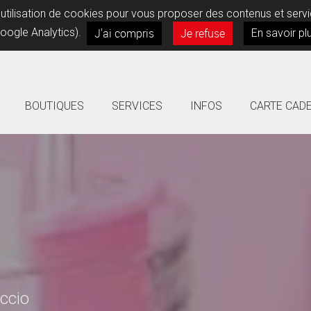
l’utilisation de cookies pour vous proposer des contenus et ser
J'ai compris
Je refuse
oogle Analytics).
En savoir pl
BOUTIQUES
SERVICES
INFOS
CARTE CAD
accio