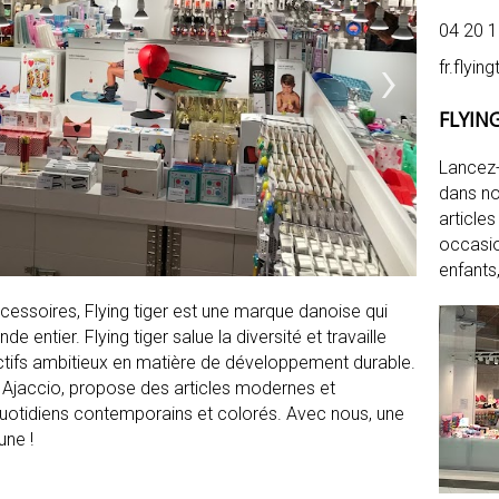
04 20 1
›
fr.flyin
FLYING
Lancez-
dans n
article
occasio
enfants
ccessoires, Flying tiger est une marque danoise qui
ntier. Flying tiger salue la diversité et travaille
jectifs ambitieux en matière de développement durable.
à Ajaccio, propose des articles modernes et
 quotidiens contemporains et colorés. Avec nous, une
une !