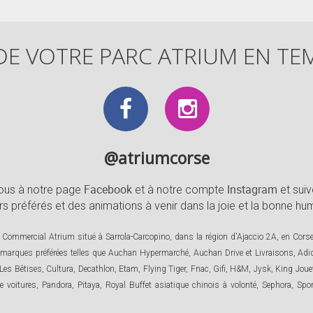
DE VOTRE PARC ATRIUM EN TE
@atriumcorse
Facebook
Instagram
-vous à notre page
et à notre compte
et suiv
préférés et des animations à venir dans la joie et la bonne hume
re Commercial Atrium situé à Sarrola-Carcopino, dans la région d'Ajaccio 2A, en Cor
s marques préférées telles que Auchan Hypermarché, Auchan Drive et Livraisons, Adi
 Les Bêtises, Cultura, Decathlon, Etam, Flying Tiger, Fnac, Gifi, H&M, Jysk, King Jou
e voitures, Pandora, Pitaya, Royal Buffet asiatique chinois à volonté, Sephora, Sp