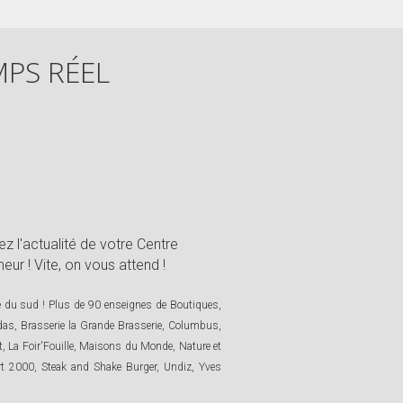
MPS RÉEL
ez l'actualité de votre Centre
ur ! Vite, on vous attend !
se du sud ! Plus de 90 enseignes de Boutiques,
das, Brasserie la Grande Brasserie, Columbus,
et, La Foir'Fouille, Maisons du Monde, Nature et
ort 2000, Steak and Shake Burger, Undiz, Yves