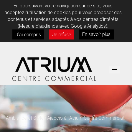
En poursuivant votre navigation sur ce site, vous
acceptez l’utilisation de cookies pour vous proposer des
contenus et services adaptés à vos centres d’intérêts
(Mesure d'audience avec Google Analytics).
J'ai compris
Je refuse
En savoir plus
BOUTIQUES
SERVICES
Ambiance et Styles Ajaccio à l'Atrium Centre Commercial.
INFOS