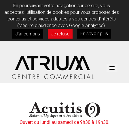
En poursuivant votre navigation sur ce site, vous
acceptez l’utilisation de cookies pour vous proposer des
contenus et services adaptés à vos centres d’intérêts
(Mesure d'audience avec Google Analytics).
J'ai compris
Je refuse
En savoir plus
BOUTIQUES
SERVICES
Ouvert du lundi au samedi de 9h30 à 19h30.
INFOS